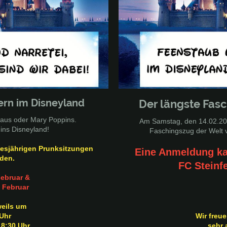
ern im Disneyland
Der längste Fas
Maus oder Mary Poppins.
Am Samstag, den 14.02.202
 ins Disneyland!
Faschingszug der Welt 
diesjährigen Prunksitzungen
Eine Anmeldung ka
den.
FC Steinf
Februar &
 Februar
weils um
Uhr
Wir freu
18:30 Uhr
sehr 