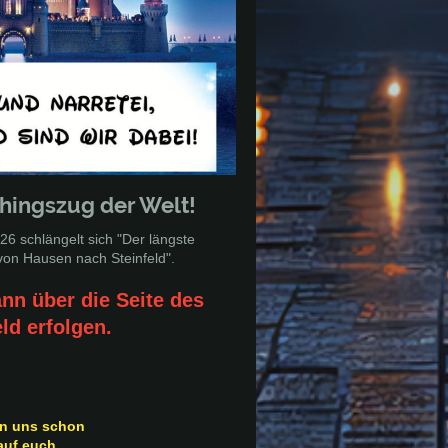
chingszug der Welt!
6 schlängelt sich "Der längste
von Hausen nach Steinfeld".
nn über die Seite des
eld erfolgen.
en uns schon
auf euch.